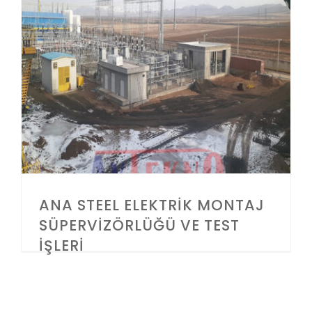
İLETIŞIM
ANA STEEL ELEKTRİK MONTAJ SÜPERVİZÖRLÜĞÜ VE TEST İŞLERİ
ANA STEEL ELEKTRİK MONTAJ
SÜPERVİZÖRLÜĞÜ VE TEST
İŞLERİ