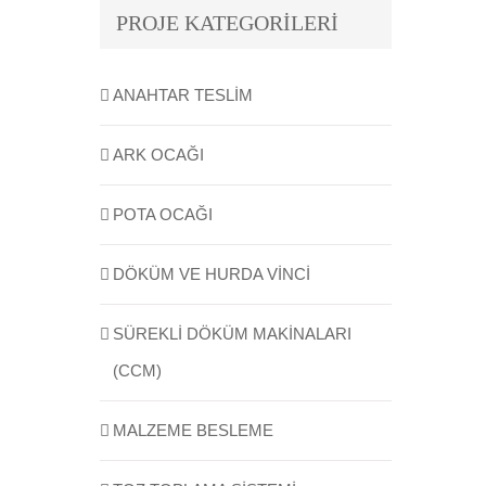
PROJE KATEGORİLERİ
ANAHTAR TESLIM
ARK OCAĞI
POTA OCAĞI
DÖKÜM VE HURDA VINCI
SÜREKLI DÖKÜM MAKINALARI
(CCM)
MALZEME BESLEME